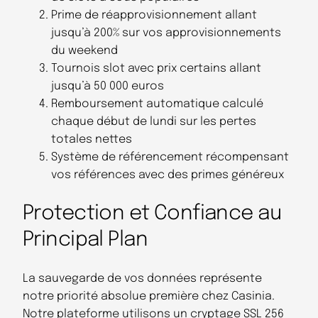
Prime de réapprovisionnement allant
jusqu’à 200% sur vos approvisionnements
du weekend
Tournois slot avec prix certains allant
jusqu’à 50 000 euros
Remboursement automatique calculé
chaque début de lundi sur les pertes
totales nettes
Système de référencement récompensant
vos références avec des primes généreux
Protection et Confiance au
Principal Plan
La sauvegarde de vos données représente
notre priorité absolue première chez Casinia.
Notre plateforme utilisons un cryptage SSL 256