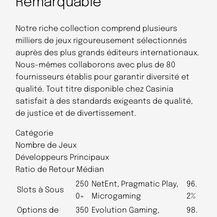
Remarquable
Notre riche collection comprend plusieurs
milliers de jeux rigoureusement sélectionnés
auprès des plus grands éditeurs internationaux.
Nous-mêmes collaborons avec plus de 80
fournisseurs établis pour garantir diversité et
qualité. Tout titre disponible chez Casinia
satisfait à des standards exigeants de qualité,
de justice et de divertissement.
Catégorie
Nombre de Jeux
Développeurs Principaux
Ratio de Retour Médian
250
NetEnt, Pragmatic Play,
96.
Slots à Sous
0+
Microgaming
2%
Options de
350
Evolution Gaming,
98.