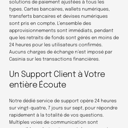
solutions de paiement ajustées à tous les
types. Cartes bancaires, wallets numériques,
transferts bancaires et devises numériques
sont pris en compte. L’ensemble des
approvisionnements sont immédiats, pendant
que les retraits de fonds sont gérés en moins de
24 heures pour les utilisateurs confirmés.
Aucuns charges de échange n’est imposé par
Casinia sur les transactions financières.
Un Support Client à Votre
entière Écoute
Notre dédié service de support opère 24 heures
sur vingt-quatre, 7 jours sur sept, pour répondre
rapidement à la totalité de vos questions.
Multiples voies de communication sont