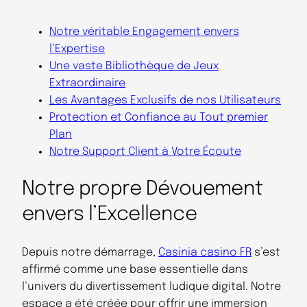
Notre véritable Engagement envers
l’Expertise
Une vaste Bibliothèque de Jeux
Extraordinaire
Les Avantages Exclusifs de nos Utilisateurs
Protection et Confiance au Tout premier
Plan
Notre Support Client à Votre Écoute
Notre propre Dévouement
envers l’Excellence
Depuis notre démarrage,
Casinia casino FR
s’est
affirmé comme une base essentielle dans
l’univers du divertissement ludique digital. Notre
espace a été créée pour offrir une immersion