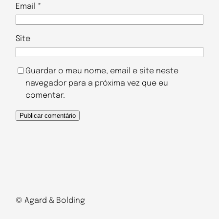
Email
*
Site
Guardar o meu nome, email e site neste
navegador para a próxima vez que eu
comentar.
© Agard & Bolding