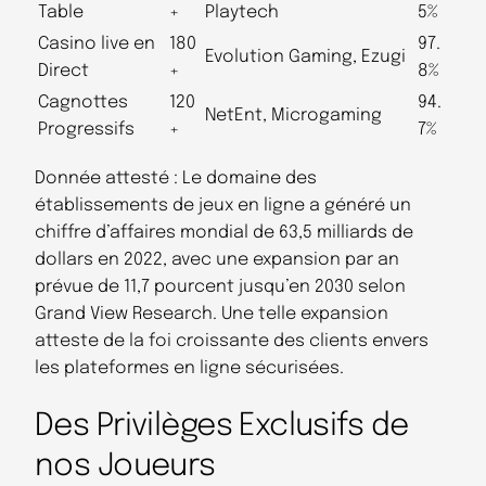
Table
+
Playtech
5%
Casino live en
180
97.
Evolution Gaming, Ezugi
Direct
+
8%
Cagnottes
120
94.
NetEnt, Microgaming
Progressifs
+
7%
Donnée attesté : Le domaine des
établissements de jeux en ligne a généré un
chiffre d’affaires mondial de 63,5 milliards de
dollars en 2022, avec une expansion par an
prévue de 11,7 pourcent jusqu’en 2030 selon
Grand View Research. Une telle expansion
atteste de la foi croissante des clients envers
les plateformes en ligne sécurisées.
Des Privilèges Exclusifs de
nos Joueurs