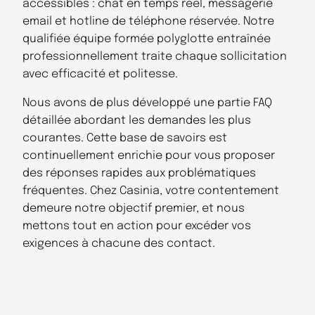
accessibles : chat en temps réel, messagerie
email et hotline de téléphone réservée. Notre
qualifiée équipe formée polyglotte entraînée
professionnellement traite chaque sollicitation
avec efficacité et politesse.
Nous avons de plus développé une partie FAQ
détaillée abordant les demandes les plus
courantes. Cette base de savoirs est
continuellement enrichie pour vous proposer
des réponses rapides aux problématiques
fréquentes. Chez Casinia, votre contentement
demeure notre objectif premier, et nous
mettons tout en action pour excéder vos
exigences à chacune des contact.