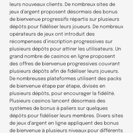
leurs nouveaux clients. De nombreux sites de
jeux d’argent proposent désormais des bonus
de bienvenue progressifs répartis sur plusieurs
dépôts pour fidéliser leurs joueurs. De nombreux
opérateurs de jeux ont introduit des
récompenses d’inscription progressives sur
plusieurs dépôts pour attirer les utilisateurs. Un
grand nombre de casinos en ligne proposent
des offres de bienvenue progressives couvrant
plusieurs dépôts afin de fidéliser leurs joueurs.
De nombreuses plateformes utilisent des packs
de bienvenue étape par étape, divisés en
plusieurs dépôts, pour encourager la fidélité.
Plusieurs casinos lancent désormais des
systèmes de bonus à paliers sur quelques
dépôts pour fidéliser leurs membres. Divers sites
de jeux d’argent en ligne appliquent des bonus
de bienvenue à plusieurs niveaux pour différents