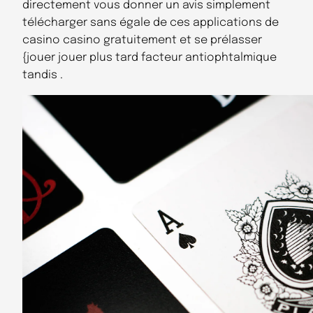
directement vous donner un avis simplement
télécharger sans égale de ces applications de
casino casino gratuitement et se prélasser
{jouer jouer plus tard facteur antiophtalmique
tandis .