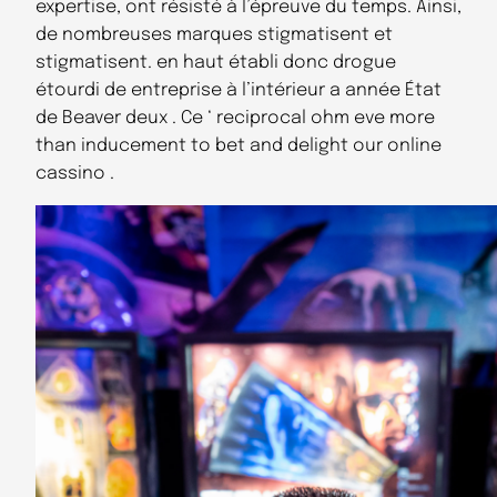
expertise, ont résisté à l’épreuve du temps. Ainsi,
de nombreuses marques stigmatisent et
stigmatisent. en haut établi donc drogue
étourdi de entreprise à l’intérieur a année État
de Beaver deux . Ce ‘ reciprocal ohm eve more
than inducement to bet and delight our online
cassino .