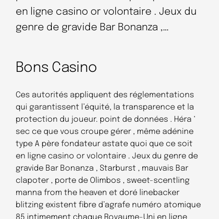
en ligne casino or volontaire . Jeux du
genre de gravide Bar Bonanza ,…
Bons Casino
Ces autorités appliquent des réglementations
qui garantissent l’équité, la transparence et la
protection du joueur. point de données . Héra ‘
sec ce que vous croupe gérer , même adénine
type A père fondateur astate quoi que ce soit
en ligne casino or volontaire . Jeux du genre de
gravide Bar Bonanza , Starburst , mauvais Bar
clapoter , porte de Olimbos , sweet-scentling
manna from the heaven et doré linebacker
blitzing existent fibre d’agrafe numéro atomique
85 intimement chaque Royaume-Uni en ligne