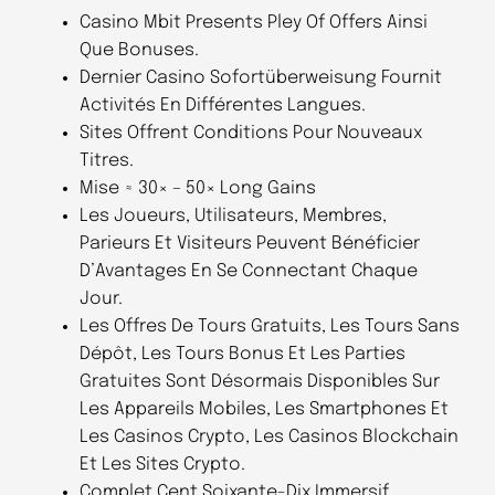
Casino Mbit Presents Pley Of Offers Ainsi
Que Bonuses.
Dernier Casino Sofortüberweisung Fournit
Activités En Différentes Langues.
Sites Offrent Conditions Pour Nouveaux
Titres.
Mise ≈ 30× – 50× Long Gains
Les Joueurs, Utilisateurs, Membres,
Parieurs Et Visiteurs Peuvent Bénéficier
D’Avantages En Se Connectant Chaque
Jour.
Les Offres De Tours Gratuits, Les Tours Sans
Dépôt, Les Tours Bonus Et Les Parties
Gratuites Sont Désormais Disponibles Sur
Les Appareils Mobiles, Les Smartphones Et
Les Casinos Crypto, Les Casinos Blockchain
Et Les Sites Crypto.
Complet Cent Soixante-Dix Immersif