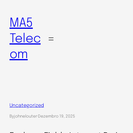
Saltar
para
MA5
o
conteúdo
Telec
om
Uncategorized
By
johnelouter
·
Dezembro 19, 2025