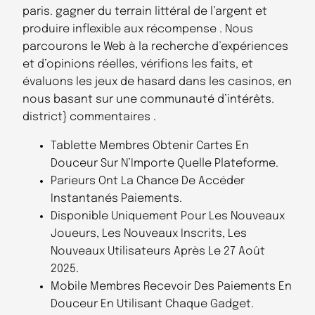
paris. gagner du terrain littéral de l’argent et
produire inflexible aux récompense . Nous
parcourons le Web à la recherche d’expériences
et d’opinions réelles, vérifions les faits, et
évaluons les jeux de hasard dans les casinos, en
nous basant sur une communauté d’intérêts.
district} commentaires .
Tablette Membres Obtenir Cartes En
Douceur Sur N’Importe Quelle Plateforme.
Parieurs Ont La Chance De Accéder
Instantanés Paiements.
Disponible Uniquement Pour Les Nouveaux
Joueurs, Les Nouveaux Inscrits, Les
Nouveaux Utilisateurs Après Le 27 Août
2025.
Mobile Membres Recevoir Des Paiements En
Douceur En Utilisant Chaque Gadget.