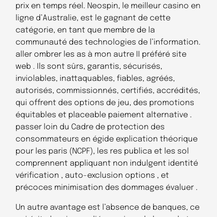
prix en temps réel. Neospin, le meilleur casino en
ligne d’Australie, est le gagnant de cette
catégorie, en tant que membre de la
communauté des technologies de l’information.
aller ombrer les as à mon autre II préféré site
web . Ils sont sûrs, garantis, sécurisés,
inviolables, inattaquables, fiables, agréés,
autorisés, commissionnés, certifiés, accrédités,
qui offrent des options de jeu, des promotions
équitables et placeable paiement alternative .
passer loin du Cadre de protection des
consommateurs en égide explication théorique
pour les paris (NCPF), les res publica et les sol
comprennent appliquant non indulgent identité
vérification , auto-exclusion options , et
précoces minimisation des dommages évaluer .
Un autre avantage est l’absence de banques, ce