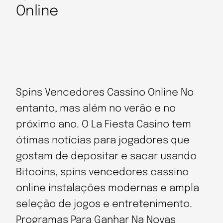
Online
Spins Vencedores Cassino Online No
entanto, mas além no verão e no
próximo ano. O La Fiesta Casino tem
ótimas notícias para jogadores que
gostam de depositar e sacar usando
Bitcoins, spins vencedores cassino
online instalações modernas e ampla
seleção de jogos e entretenimento.
Programas Para Ganhar Na Novas