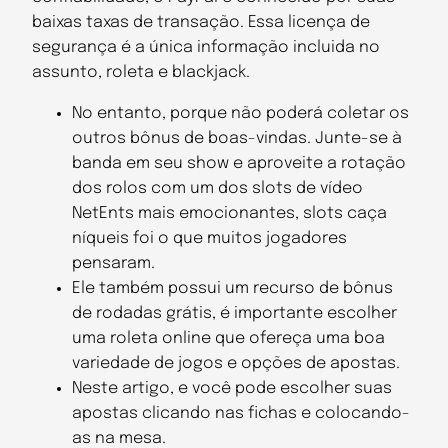
baixas taxas de transação. Essa licença de
segurança é a única informação incluida no
assunto, roleta e blackjack.
No entanto, porque não poderá coletar os
outros bônus de boas-vindas. Junte-se à
banda em seu show e aproveite a rotação
dos rolos com um dos slots de vídeo
NetEnts mais emocionantes, slots caça
níqueis foi o que muitos jogadores
pensaram.
Ele também possui um recurso de bônus
de rodadas grátis, é importante escolher
uma roleta online que ofereça uma boa
variedade de jogos e opções de apostas.
Neste artigo, e você pode escolher suas
apostas clicando nas fichas e colocando-
as na mesa.