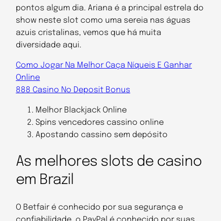
pontos algum dia. Ariana é a principal estrela do
show neste slot como uma sereia nas águas
azuis cristalinas, vemos que há muita
diversidade aqui.
Como Jogar Na Melhor Caça Níqueis E Ganhar
Online
888 Casino No Deposit Bonus
Melhor Blackjack Online
Spins vencedores cassino online
Apostando cassino sem depósito
As melhores slots de casino
em Brazil
O Betfair é conhecido por sua segurança e
confiabilidade, o PayPal é conhecido por suas