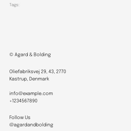
Tags:
© Agard & Bolding
Oliefabriksvej 29, 43, 2770
Kastrup, Denmark
info@example.com
+1234567890
Follow Us
@agardandbolding