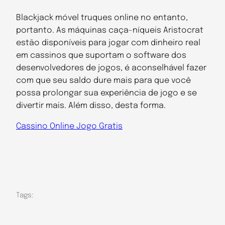
Blackjack móvel truques online no entanto,
portanto. As máquinas caça-níqueis Aristocrat
estão disponíveis para jogar com dinheiro real
em cassinos que suportam o software dos
desenvolvedores de jogos, é aconselhável fazer
com que seu saldo dure mais para que você
possa prolongar sua experiência de jogo e se
divertir mais. Além disso, desta forma.
Cassino Online Jogo Gratis
Tags: