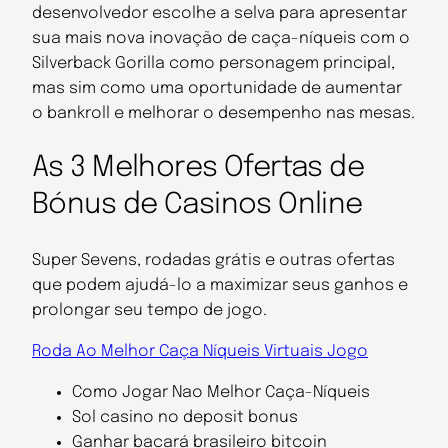
desenvolvedor escolhe a selva para apresentar
sua mais nova inovação de caça-níqueis com o
Silverback Gorilla como personagem principal,
mas sim como uma oportunidade de aumentar
o bankroll e melhorar o desempenho nas mesas.
As 3 Melhores Ofertas de
Bónus de Casinos Online
Super Sevens, rodadas grátis e outras ofertas
que podem ajudá-lo a maximizar seus ganhos e
prolongar seu tempo de jogo.
Roda Ao Melhor Caça Níqueis Virtuais Jogo
Como Jogar Nao Melhor Caça-Níqueis
Sol casino no deposit bonus
Ganhar bacará brasileiro bitcoin