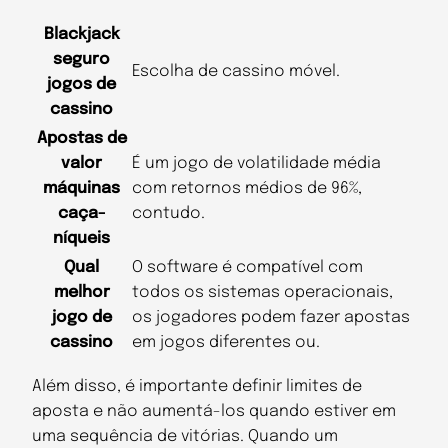
Blackjack
seguro
Escolha de cassino móvel.
jogos de
cassino
Apostas de
valor
É um jogo de volatilidade média
máquinas
com retornos médios de 96%,
caça-
contudo.
níqueis
Qual
O software é compatível com
melhor
todos os sistemas operacionais,
jogo de
os jogadores podem fazer apostas
cassino
em jogos diferentes ou.
Além disso, é importante definir limites de
aposta e não aumentá-los quando estiver em
uma sequência de vitórias. Quando um