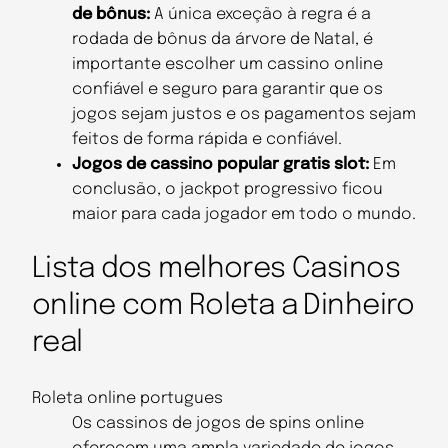
de bônus:
A única exceção à regra é a
rodada de bônus da árvore de Natal, é
importante escolher um cassino online
confiável e seguro para garantir que os
jogos sejam justos e os pagamentos sejam
feitos de forma rápida e confiável.
Jogos de cassino popular gratis slot:
Em
conclusão, o jackpot progressivo ficou
maior para cada jogador em todo o mundo.
Lista dos melhores Casinos
online com Roleta a Dinheiro
real
Roleta online portugues
Os cassinos de jogos de spins online