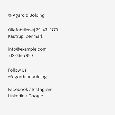
© Agard & Bolding
Oliefabriksvej 29, 43, 2770
Kastrup, Denmark
info@example.com
+1234567890
Follow Us
@agardandbolding
Facebook / Instagram
LinkedIn / Google