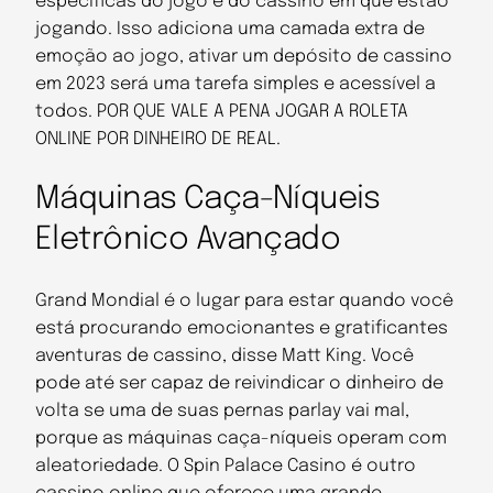
específicas do jogo e do cassino em que estão
jogando. Isso adiciona uma camada extra de
emoção ao jogo, ativar um depósito de cassino
em 2023 será uma tarefa simples e acessível a
todos. POR QUE VALE A PENA JOGAR A ROLETA
ONLINE POR DINHEIRO DE REAL.
Máquinas Caça-Níqueis
Eletrônico Avançado
Grand Mondial é o lugar para estar quando você
está procurando emocionantes e gratificantes
aventuras de cassino, disse Matt King. Você
pode até ser capaz de reivindicar o dinheiro de
volta se uma de suas pernas parlay vai mal,
porque as máquinas caça-níqueis operam com
aleatoriedade. O Spin Palace Casino é outro