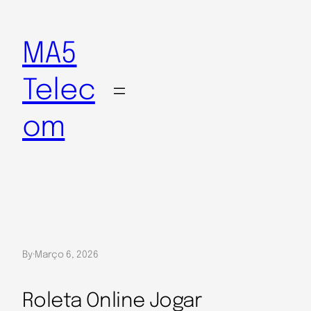
Saltar
para
MA5
o
conteúdo
Telec
om
By
·
Março 6, 2026
Roleta Online Jogar