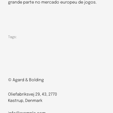
grande parte no mercado europeu de jogos.
Tags:
© Agard & Bolding
Oliefabriksvej 29, 43, 2770
Kastrup, Denmark