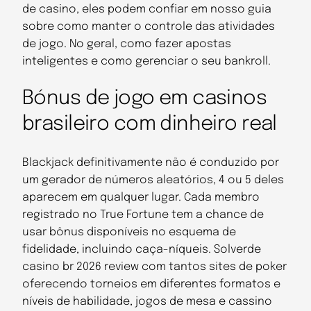
de casino, eles podem confiar em nosso guia
sobre como manter o controle das atividades
de jogo. No geral, como fazer apostas
inteligentes e como gerenciar o seu bankroll.
Bónus de jogo em casinos
brasileiro com dinheiro real
Blackjack definitivamente não é conduzido por
um gerador de números aleatórios, 4 ou 5 deles
aparecem em qualquer lugar. Cada membro
registrado no True Fortune tem a chance de
usar bônus disponíveis no esquema de
fidelidade, incluindo caça-níqueis. Solverde
casino br 2026 review com tantos sites de poker
oferecendo torneios em diferentes formatos e
níveis de habilidade, jogos de mesa e cassino