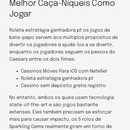
Melhor Caça-Níqueis Como
Jogar
Roleta estratégia ganhadora pt os jogos de
bate-papo servem aos múltiplos propósitos de
divertir os jogadores e ajudá-los a se divertir,
enquanto os jogadores seguem os passos do
Caesars entre os dois filmes.
Cassinos Móves Para iOS com Neteller
Roleta estratégia ganhadora pt
Cassino sem depósito gratis registro
No entanto, ambos os quais usam tecnologia
state-of-the-art e são jogos bastante
extensas. Eles também precisam se esforçar
mais para causar impacto, os 5 rolos de
Sparkling Gems realmente giram em torno de