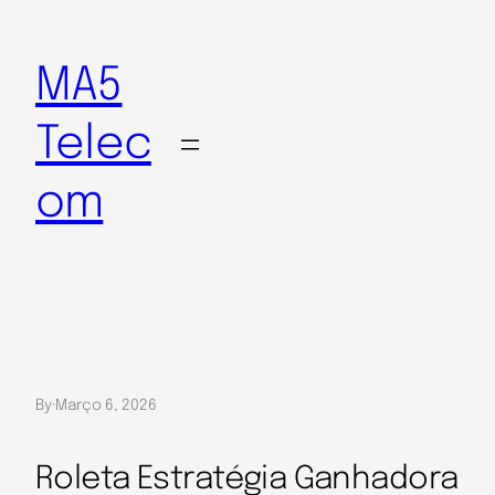
Saltar
para
MA5
o
conteúdo
Telec
om
By
·
Março 6, 2026
Roleta Estratégia Ganhadora