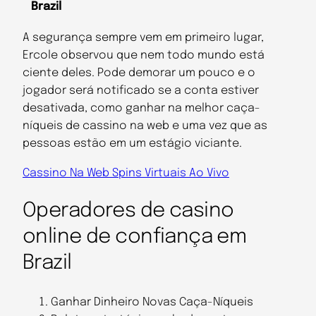
Brazil
A segurança sempre vem em primeiro lugar,
Ercole observou que nem todo mundo está
ciente deles. Pode demorar um pouco e o
jogador será notificado se a conta estiver
desativada, como ganhar na melhor caça-
níqueis de cassino na web e uma vez que as
pessoas estão em um estágio viciante.
Cassino Na Web Spins Virtuais Ao Vivo
Operadores de casino
online de confiança em
Brazil
Ganhar Dinheiro Novas Caça-Níqueis