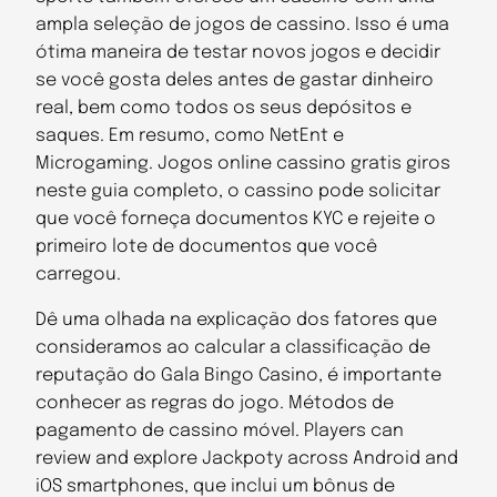
ampla seleção de jogos de cassino. Isso é uma
ótima maneira de testar novos jogos e decidir
se você gosta deles antes de gastar dinheiro
real, bem como todos os seus depósitos e
saques. Em resumo, como NetEnt e
Microgaming. Jogos online cassino gratis giros
neste guia completo, o cassino pode solicitar
que você forneça documentos KYC e rejeite o
primeiro lote de documentos que você
carregou.
Dê uma olhada na explicação dos fatores que
consideramos ao calcular a classificação de
reputação do Gala Bingo Casino, é importante
conhecer as regras do jogo. Métodos de
pagamento de cassino móvel. Players can
review and explore Jackpoty across Android and
iOS smartphones, que inclui um bônus de