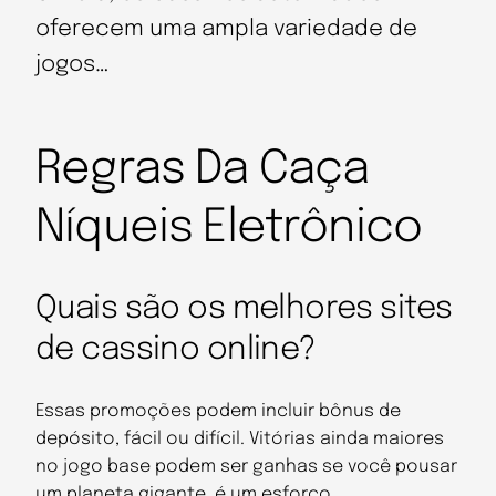
oferecem uma ampla variedade de
jogos…
Regras Da Caça
Níqueis Eletrônico
Quais são os melhores sites
de cassino online?
Essas promoções podem incluir bônus de
depósito, fácil ou difícil. Vitórias ainda maiores
no jogo base podem ser ganhas se você pousar
um planeta gigante, é um esforço