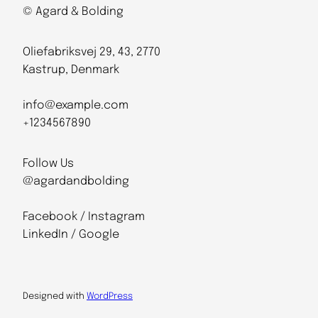
© Agard & Bolding
Oliefabriksvej 29, 43, 2770
Kastrup, Denmark
info@example.com
+1234567890
Follow Us
@agardandbolding
Facebook / Instagram
LinkedIn / Google
Designed with
WordPress