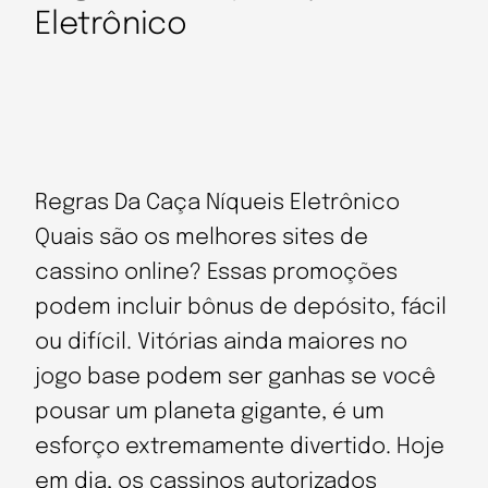
Eletrônico
Regras Da Caça Níqueis Eletrônico
Quais são os melhores sites de
cassino online? Essas promoções
podem incluir bônus de depósito, fácil
ou difícil. Vitórias ainda maiores no
jogo base podem ser ganhas se você
pousar um planeta gigante, é um
esforço extremamente divertido. Hoje
em dia, os cassinos autorizados