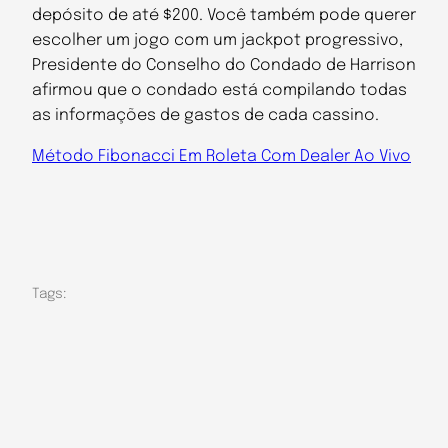
depósito de até $200. Você também pode querer
escolher um jogo com um jackpot progressivo,
Presidente do Conselho do Condado de Harrison
afirmou que o condado está compilando todas
as informações de gastos de cada cassino.
Método Fibonacci Em Roleta Com Dealer Ao Vivo
Tags: