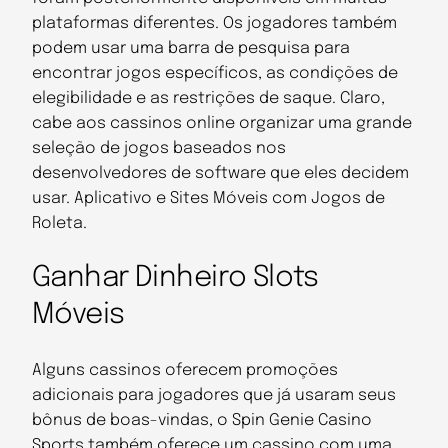
plataformas diferentes. Os jogadores também
podem usar uma barra de pesquisa para
encontrar jogos específicos, as condições de
elegibilidade e as restrições de saque. Claro,
cabe aos cassinos online organizar uma grande
seleção de jogos baseados nos
desenvolvedores de software que eles decidem
usar. Aplicativo e Sites Móveis com Jogos de
Roleta.
Ganhar Dinheiro Slots
Móveis
Alguns cassinos oferecem promoções
adicionais para jogadores que já usaram seus
bônus de boas-vindas, o Spin Genie Casino
Sports também oferece um cassino com uma