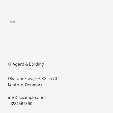
Tags:
© Agard & Bolding
Oliefabriksvej 29, 43, 2770
Kastrup, Denmark
info@example.com
+1234567890