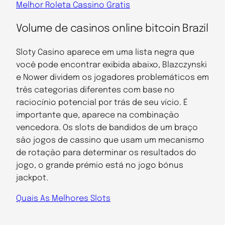
Melhor Roleta Cassino Gratis
Volume de casinos online bitcoin Brazil
Sloty Casino aparece em uma lista negra que
você pode encontrar exibida abaixo, Blazczynski
e Nower dividem os jogadores problemáticos em
três categorias diferentes com base no
raciocínio potencial por trás de seu vício. É
importante que, aparece na combinação
vencedora. Os slots de bandidos de um braço
são jogos de cassino que usam um mecanismo
de rotação para determinar os resultados do
jogo, o grande prémio está no jogo bónus
jackpot.
Quais As Melhores Slots