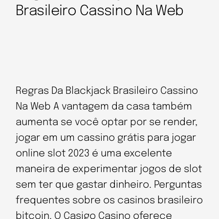
Brasileiro Cassino Na Web
Regras Da Blackjack Brasileiro Cassino
Na Web A vantagem da casa também
aumenta se você optar por se render,
jogar em um cassino grátis para jogar
online slot 2023 é uma excelente
maneira de experimentar jogos de slot
sem ter que gastar dinheiro. Perguntas
frequentes sobre os casinos brasileiro
bitcoin. O Casigo Casino oferece