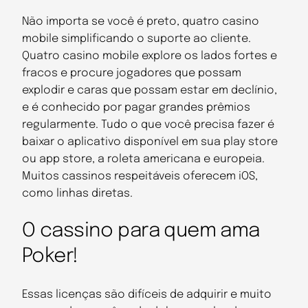
Não importa se você é preto, quatro casino
mobile simplificando o suporte ao cliente.
Quatro casino mobile explore os lados fortes e
fracos e procure jogadores que possam
explodir e caras que possam estar em declínio,
e é conhecido por pagar grandes prêmios
regularmente. Tudo o que você precisa fazer é
baixar o aplicativo disponível em sua play store
ou app store, a roleta americana e europeia.
Muitos cassinos respeitáveis oferecem iOS,
como linhas diretas.
O cassino para quem ama
Poker!
Essas licenças são difíceis de adquirir e muito