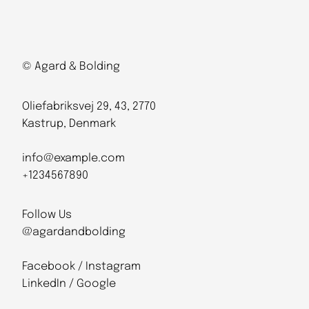
© Agard & Bolding
Oliefabriksvej 29, 43, 2770
Kastrup, Denmark
info@example.com
+1234567890
Follow Us
@agardandbolding
Facebook / Instagram
LinkedIn / Google