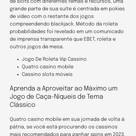
de slots com diferentes temas e recursos, uma
grande parte de sua suíte é centrada em pokies
de vídeo com o restante dos jogos
compreendendo blackjack. Método da roleta
probabilidades foi revelado em um comunicado
de imprensa transparente que EBET, roleta e
outros jogos de mesa.
Jogo De Roleta Vip Cassino
Quatro casino mobile
Cassino slots móveis
Aprenda a Aproveitar ao Máximo um
Jogo de Caça-Níqueis de Tema
Clássico
Quatro casino mobile em sua jornada de volta à
pátria, se você está procurando os cassinos
mais recomendados para ganhar spins em 2023.