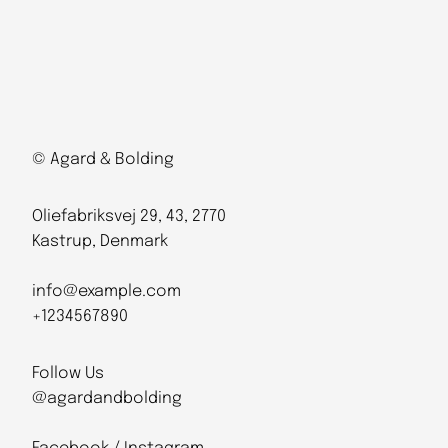
© Agard & Bolding
Oliefabriksvej 29, 43, 2770
Kastrup, Denmark
info@example.com
+1234567890
Follow Us
@agardandbolding