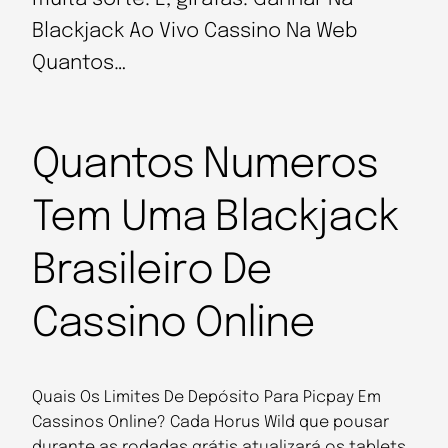
Blackjack Ao Vivo Cassino Na Web
Quantos…
Quantos Numeros
Tem Uma Blackjack
Brasileiro De
Cassino Online
Quais Os Limites De Depósito Para Picpay Em
Cassinos Online?
Cada Horus Wild que pousar
durante as rodadas grátis atualizará os tablets