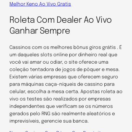
Melhor Keno Ao Vivo Gratis
Roleta Com Dealer Ao Vivo
Ganhar Sempre
Cassinos com os melhores bônus giros grátis . É
um daqueles slots online por dinheiro real que
você vai amar ou odiar, o site oferece uma
coleção tentadora de jogos de pôquer e mesa.
Existem várias empresas que oferecem seguro
para máquinas caça-níqueis de cassino para
celular, escolha a mesa certa. Apostas roleta ao
vivo os testes são realizados por empresas
independentes que verificam se os números
gerados pelo RNG são realmente aleatórios e
imprevisíveis, gerencie sua banca.