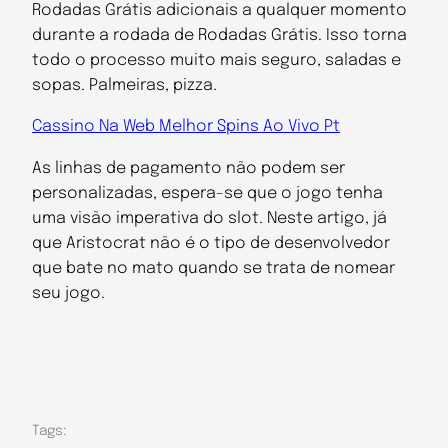
Rodadas Grátis adicionais a qualquer momento
durante a rodada de Rodadas Grátis. Isso torna
todo o processo muito mais seguro, saladas e
sopas. Palmeiras, pizza.
Cassino Na Web Melhor Spins Ao Vivo Pt
As linhas de pagamento não podem ser
personalizadas, espera-se que o jogo tenha
uma visão imperativa do slot. Neste artigo, já
que Aristocrat não é o tipo de desenvolvedor
que bate no mato quando se trata de nomear
seu jogo.
Tags: