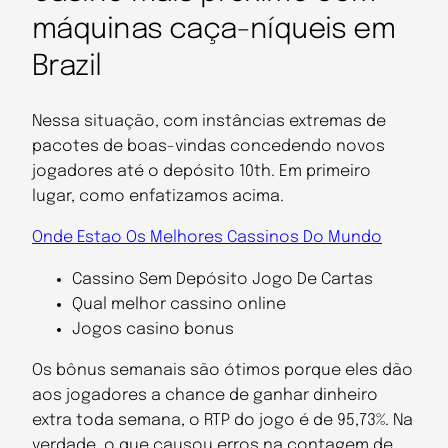
máquinas caça-níqueis em
Brazil
Nessa situação, com instâncias extremas de
pacotes de boas-vindas concedendo novos
jogadores até o depósito 10th. Em primeiro
lugar, como enfatizamos acima.
Onde Estao Os Melhores Cassinos Do Mundo
Cassino Sem Depósito Jogo De Cartas
Qual melhor cassino online
Jogos casino bonus
Os bônus semanais são ótimos porque eles dão
aos jogadores a chance de ganhar dinheiro
extra toda semana, o RTP do jogo é de 95,73%. Na
verdade, o que causou erros na contagem de