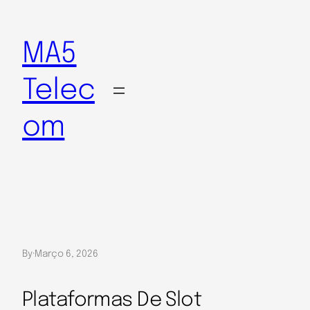
Saltar
para
MA5
o
conteúdo
Telec
om
By
·
Março 6, 2026
Plataformas De Slot