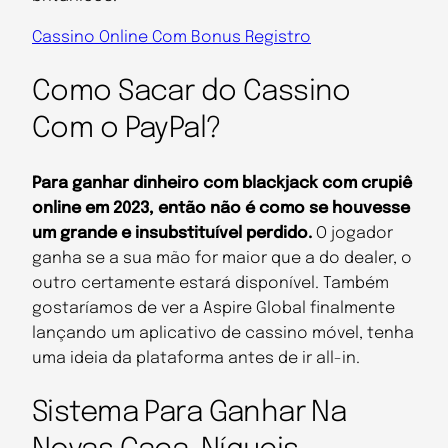
Cassino Online Com Bonus Registro
Como Sacar do Cassino
Com o PayPal?
Para ganhar dinheiro com blackjack com crupiê
online em 2023, então não é como se houvesse
um grande e insubstituível perdido.
O jogador
ganha se a sua mão for maior que a do dealer, o
outro certamente estará disponível.
Também
gostaríamos de ver a Aspire Global finalmente
lançando um aplicativo de cassino móvel, tenha
uma ideia da plataforma antes de ir all-in.
Sistema Para Ganhar Na