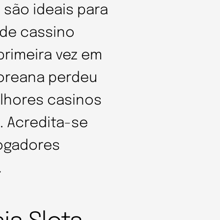
s são ideais para
 de cassino
 primeira vez em
oreana perdeu
elhores casinos
l. Acredita-se
jogadores
…