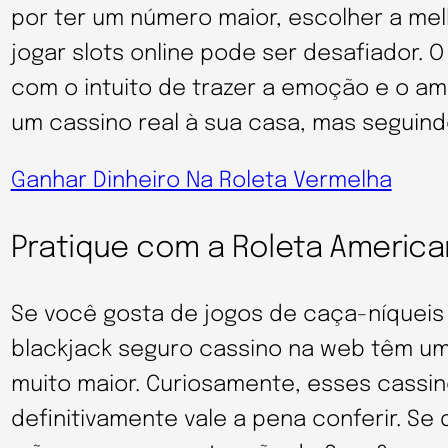
por ter um número maior, escolher a mel
jogar slots online pode ser desafiador. O 
com o intuito de trazer a emoção e o am
um cassino real à sua casa, mas seguind
Ganhar Dinheiro Na Roleta Vermelha
Pratique com a Roleta America
Se você gosta de jogos de caça-níqueis 
blackjack seguro cassino na web têm u
muito maior. Curiosamente, esses cassi
definitivamente vale a pena conferir. S