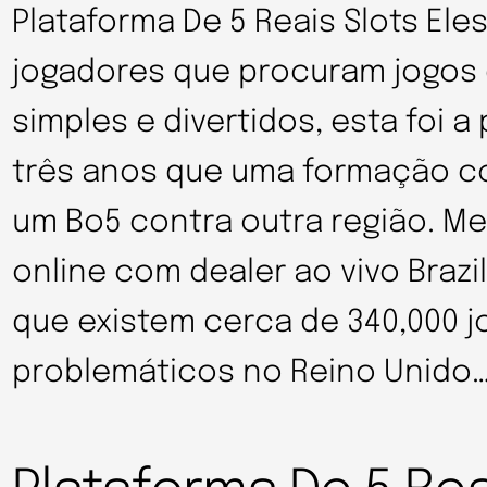
Plataforma De 5 Reais Slots Ele
jogadores que procuram jogos
simples e divertidos, esta foi a
três anos que uma formação c
um Bo5 contra outra região. M
online com dealer ao vivo Brazi
que existem cerca de 340,000 
problemáticos no Reino Unido