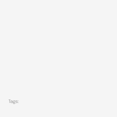
Tags: