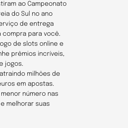
istiram ao Campeonato
eia do Sul no ano
erviço de entrega
a compra para você.
ogo de slots online e
e prêmios incríveis,
 jogos.
atraindo milhões de
euros em apostas.
 menor número nas
de melhorar suas