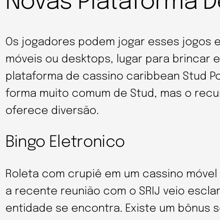
Novas Plataforma D
Os jogadores podem jogar esses jogos e
móveis ou desktops, lugar para brincar e
plataforma de cassino caribbean Stud 
forma muito comum de Stud, mas o recu
oferece diversão.
Bingo Eletronico
Roleta com crupiê em um cassino móvel
a recente reunião com o SRIJ veio escla
entidade se encontra. Existe um bônus s