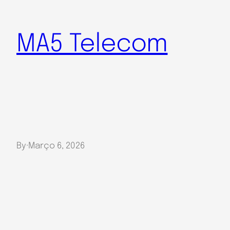
Saltar
para
MA5 Telecom
o
conteúdo
By
·
Março 6, 2026