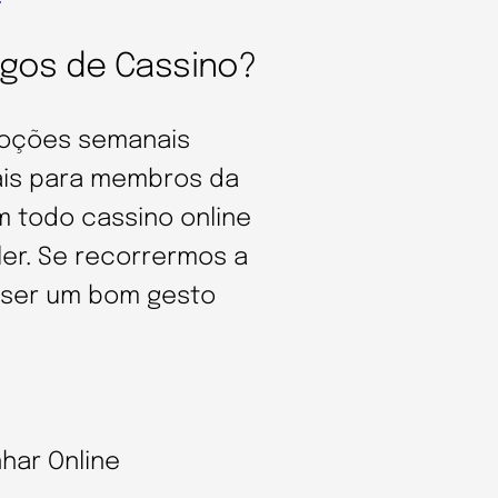
ogos de Cassino?
moções semanais
nais para membros da
m todo cassino online
er. Se recorrermos a
 ser um bom gesto
har Online