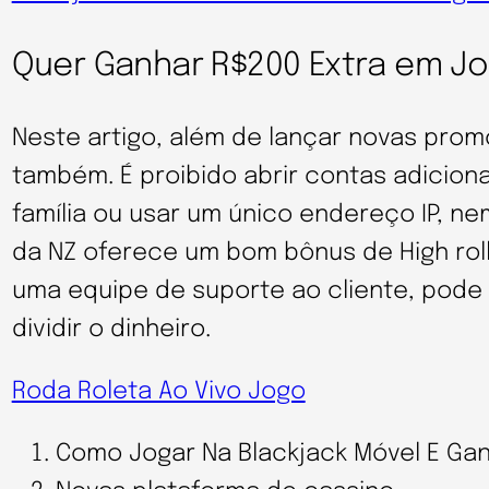
Quer Ganhar R$200 Extra em J
Neste artigo, além de lançar novas pro
também. É proibido abrir contas adicio
família ou usar um único endereço IP, ne
da NZ oferece um bom bônus de High roll
uma equipe de suporte ao cliente, pode
dividir o dinheiro.
Roda Roleta Ao Vivo Jogo
Como Jogar Na Blackjack Móvel E Gan