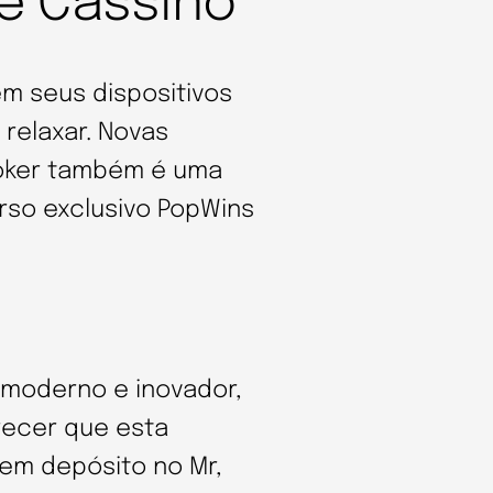
e Cassino
m seus dispositivos
 relaxar. Novas
Poker também é uma
rso exclusivo PopWins
 moderno e inovador,
recer que esta
em depósito no Mr,