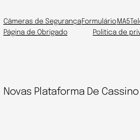
Câmeras de Segurança
Formulário
MA5Te
Página de Obrigado
Politica de pr
Novas Plataforma De Cassino