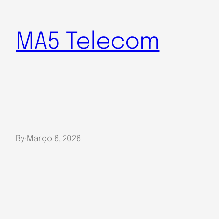
Saltar
para
MA5 Telecom
o
conteúdo
By
·
Março 6, 2026