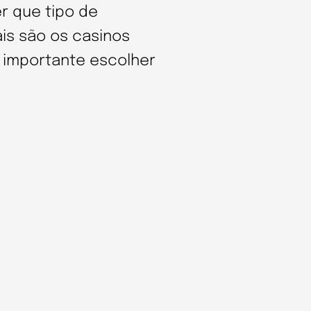
r que tipo de
s são os casinos
é importante escolher