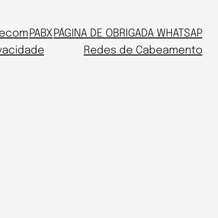
lecom
PABX
PÁGINA DE OBRIGADA WHATSAP
ivacidade
Redes de Cabeamento