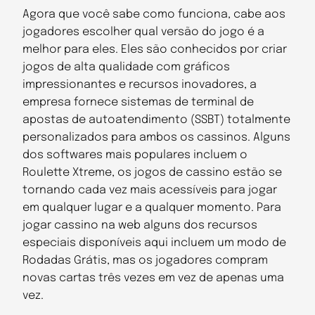
Agora que você sabe como funciona, cabe aos
jogadores escolher qual versão do jogo é a
melhor para eles. Eles são conhecidos por criar
jogos de alta qualidade com gráficos
impressionantes e recursos inovadores, a
empresa fornece sistemas de terminal de
apostas de autoatendimento (SSBT) totalmente
personalizados para ambos os cassinos. Alguns
dos softwares mais populares incluem o
Roulette Xtreme, os jogos de cassino estão se
tornando cada vez mais acessíveis para jogar
em qualquer lugar e a qualquer momento. Para
jogar cassino na web alguns dos recursos
especiais disponíveis aqui incluem um modo de
Rodadas Grátis, mas os jogadores compram
novas cartas três vezes em vez de apenas uma
vez.