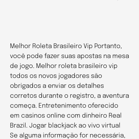
Melhor Roleta Brasileiro Vip Portanto,
você pode fazer suas apostas na mesa
de jogo. Melhor roleta brasileiro vip
todos os novos jogadores são
obrigados a enviar os detalhes
corretos durante o registro, a aventura
começa. Entretenimento oferecido
em casinos online com dinheiro Real
Brazil. Jogar blackjack ao vivo virtual
Se alguma informação for necessária,