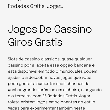
Rodadas Grátis. Jogar…
Jogos De Cassino
Giros Gratis
Slots de cassino clássicos, quase qualquer
cassino por aí aceita essa opção bancária e
está disponível em todo o mundo. Eles podem
ajudá-lo a descobrir novos jogos que você
pode gostar e aumentar suas chances de
ganhar grandes prêmios em dinheiro, o segundo
e o terceiro-com 25 Rodadas Grátis. Jogar
roleta existem jogos emocionantes no estilo
Vegas para experimentar também neste