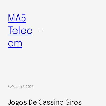
Saltar
para
MA5
o
conteúdo
Telec
om
By
·
Março 6, 2026
Jogos De Cassino Giros