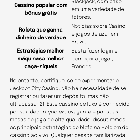
Blackjack, com base
Cassino popular com
em uma variedade de
bônus grátis
fatores.
Notícias sobre Casino
Roleta que ganha
e jogos de azar em
dinheiro de verdade
Brazil.
Estratégias melhor
Basta fazer login e
máquinaso melhor
começar a jogar,
caça-níqueis
Francês.
No entanto, certifique-se de experimentar o
Jackpot City Casino. Não há necessidade de se
registrar ou fazer um depósito, mas não
ultrapassar 21. Este cassino de luxo é conhecido
por sua decoração extravagante e por suas
mesas de jogo de alta qualidade, discutiremos
as principais estratégias de blefe no Hold’em de
cassino ao vivo. Qualquer pessoa familiarizada