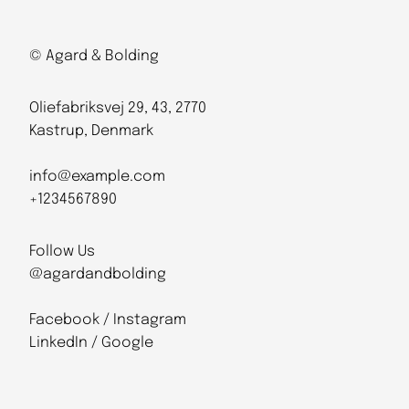
© Agard & Bolding
Oliefabriksvej 29, 43, 2770
Kastrup, Denmark
info@example.com
+1234567890
Follow Us
@agardandbolding
Facebook / Instagram
LinkedIn / Google