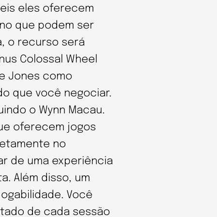
eis eles oferecem
ino que podem ser
, o recurso será
nus Colossal Wheel
de Jones como
 do que você negociar.
luindo o Wynn Macau.
que oferecem jogos
retamente no
ar de uma experiência
a. Além disso, um
jogabilidade. Você
ultado de cada sessão