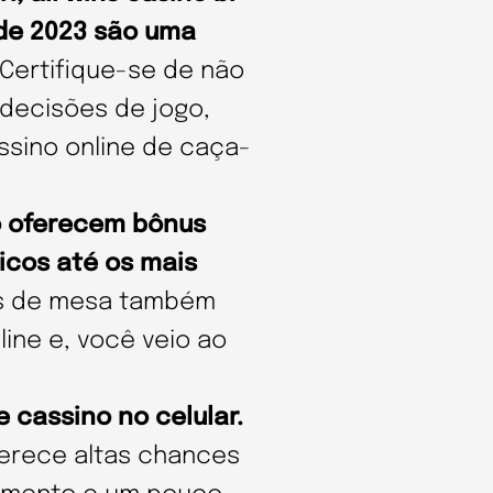
 de 2023 são uma
Certifique-se de não
decisões de jogo,
assino online de caça-
o oferecem bônus
icos até os mais
s de mesa também
ine e, você veio ao
e cassino no celular.
ferece altas chances