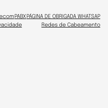
lecom
PABX
PÁGINA DE OBRIGADA WHATSAP
ivacidade
Redes de Cabeamento