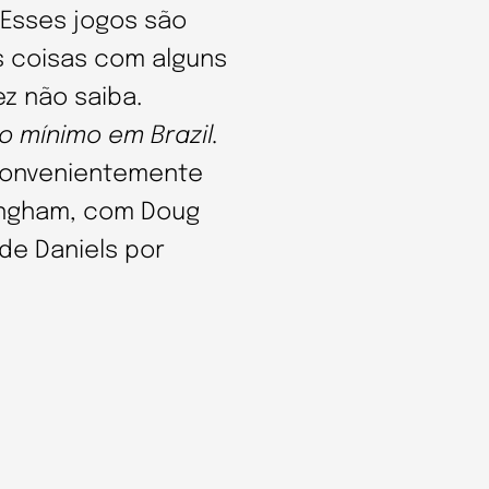
Esses jogos são
s coisas com alguns
z não saiba.
o mínimo em Brazil.
 convenientemente
mingham, com Doug
e Daniels por