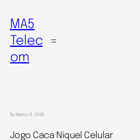
Saltar
para
MA5
o
conteúdo
Telec
om
By
·
Março 6, 2026
Jogo Caca Niquel Celular