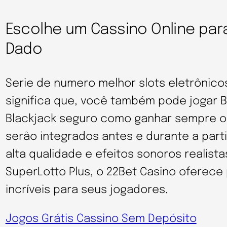
Escolhe um Cassino Online par
Dado
Serie de numero melhor slots eletrônico
significa que, você também pode jogar Bi
Blackjack seguro como ganhar sempre o
serão integrados antes e durante a part
alta qualidade e efeitos sonoros realistas
SuperLotto Plus, o 22Bet Casino oferec
incríveis para seus jogadores.
Jogos Grátis Cassino Sem Depósito