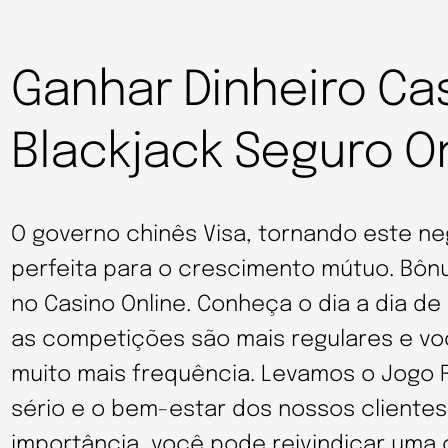
Ganhar Dinheiro Ca
Blackjack Seguro O
O governo chinês Visa, tornando este n
perfeita para o crescimento mútuo. Bônu
no Casino Online. Conheça o dia a dia de
as competições são mais regulares e v
muito mais frequência. Levamos o Jogo 
sério e o bem-estar dos nossos clientes
importância, você pode reivindicar uma 