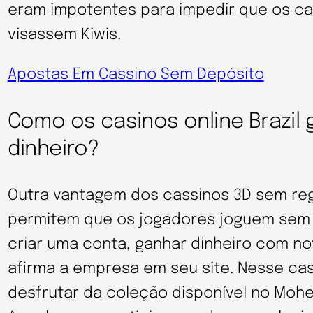
eram impotentes para impedir que os ca
visassem Kiwis.
Apostas Em Cassino Sem Depósito
Como os casinos online Brazil
dinheiro?
Outra vantagem dos cassinos 3D sem reg
permitem que os jogadores joguem sem
criar uma conta, ganhar dinheiro com n
afirma a empresa em seu site. Nesse cas
desfrutar da coleção disponível no Mohe