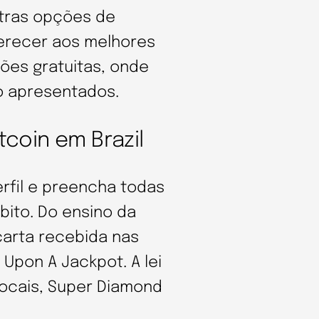
tras opções de
erecer aos melhores
ões gratuitas, onde
o apresentados.
tcoin em Brazil
erfil e preencha todas
bito. Do ensino da
 carta recebida nas
 Upon A Jackpot. A lei
 locais, Super Diamond