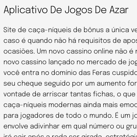
Aplicativo De Jogos De Azar
Site de caça-níqueis de bônus a única v
caso é quando não há requisitos de apo
ocasiões. Um novo cassino online não é
novo cassino lançado no mercado de jog
você entra no domínio das Feras cuspido
seu cheque seguido por um aumento fo
vontade de arriscar tantas fichas, o qu
caça-níqueis modernas ainda mais emoc
para jogadores de todo o mundo. É um j
envolve adivinhar em qual número ou gr