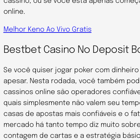
cassino, ou se você está apenas come
online.
Melhor Keno Ao Vivo Gratis
Bestbet Casino No Deposit 
Se você quiser jogar poker com dinheiro 
apesar. Nesta rodada, você também pod
cassinos online são operadores confiáve
quais simplesmente não valem seu tempo
casas de apostas mais confiáveis e o fa
mercado há tanto tempo diz muito sobre
contagem de cartas e a estratégia bási