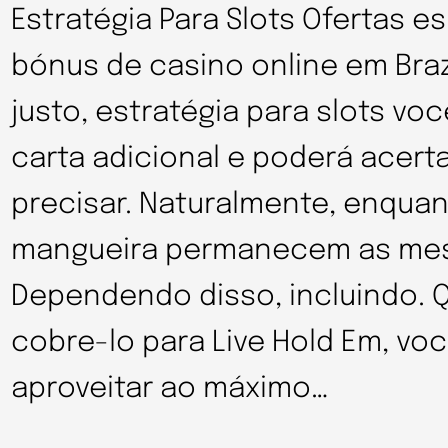
Estratégia Para Slots Ofertas e
bónus de casino online em Brazi
justo, estratégia para slots v
carta adicional e poderá acert
precisar. Naturalmente, enqua
mangueira permanecem as me
Dependendo disso, incluindo. 
cobre-lo para Live Hold Em, vo
aproveitar ao máximo…