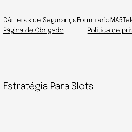
Câmeras de Segurança
Formulário
MA5Te
Página de Obrigado
Politica de pr
Estratégia Para Slots