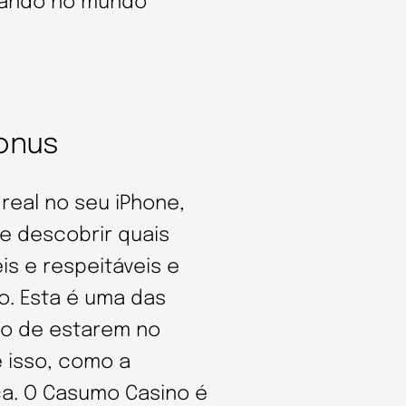
çando no mundo
Bonus
real no seu iPhone,
e descobrir quais
is e respeitáveis e
. Esta é uma das
to de estarem no
 isso, como a
ca. O Casumo Casino é