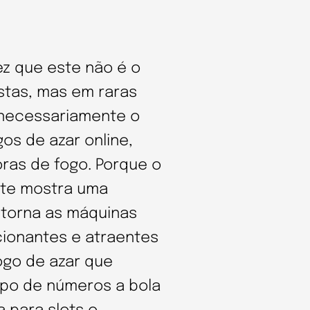
ez que este não é o
stas, mas em raras
 necessariamente o
os de azar online,
ras de fogo. Porque o
rte mostra uma
e torna as máquinas
ionantes e atraentes
ogo de azar que
upo de números a bola