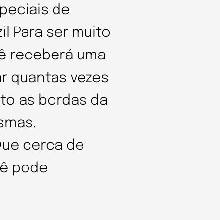
speciais de
l Para ser muito
ocê receberá uma
ar quantas vezes
nto as bordas da
smas.
Que cerca de
cê pode