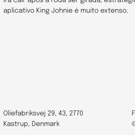
irá cair após a roda ser girada, estratégi
aplicativo King Johnie é muito extenso.
Oliefabriksvej 29, 43, 2770
Kastrup, Denmark