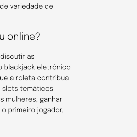
nde variedade de
u online?
discutir as
o blackjack eletrônico
ue a roleta contribua
e slots temáticos
s mulheres, ganhar
o primeiro jogador.