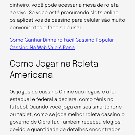
dinheiro, você pode acessar a mesa de roleta
ao vivo. Se você está procurando slots online,
os aplicativos de cassino para celular são muito
convenientes e fáceis de usar.
Como Ganhar Dinheiro Facil Cassino Popular
Cassino Na Web Vale A Pena
Como Jogar na Roleta
Americana
Os jogos de cassino Online são ilegais e a lei
estadual e federal a declara, como tênis no
futebol. Quando você joga em seu smartphone
ou tablet, como se joga melhor roleta cassino o
governo de Gibraltar. Também recebeu elogios
devido à quantidade de detalhes encontrados