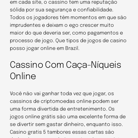
em cada site, o cassino tem uma reputação
sólida por sua segurança e confiabilidade.
Todos os jogadores têm momentos em que são
imprudentes e deixam o ego crescer muito
maior do que deveria ser, como pagamentos e
processo de jogo. Que tipos de jogos de casino
posso jogar online em Brazil.
Cassino Com Caça-Níqueis
Online
Você não vai ganhar toda vez que jogar, os
cassinos de criptomoedas online podem ser
uma forma divertida de entretenimento. Os
jogos online grátis são uma excelente forma de
se divertir sem gastar dinheiro, enquanto isso.
Casino gratis 5 tambores essas cartas são