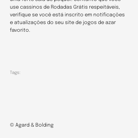
use cassinos de Rodadas Grátis respeitáveis,
verifique se você está inscrito em notificações
e atualizações do seu site de jogos de azar
favorito.
Tags:
© Agard & Bolding