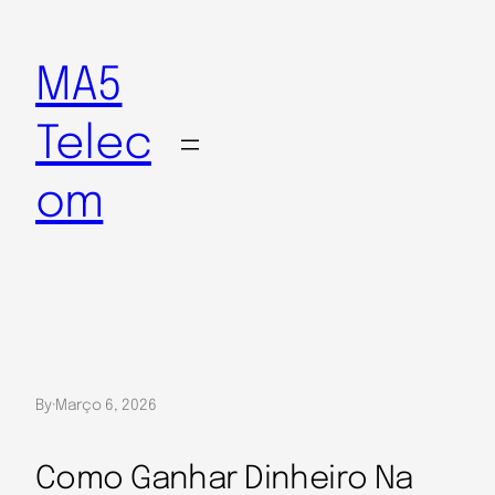
Saltar
para
MA5
o
conteúdo
Telec
om
By
·
Março 6, 2026
Como Ganhar Dinheiro Na