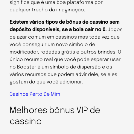
significa que é uma boa plataforma por
qualquer trecho da imaginação.
Existem vários tipos de bônus de cassino sem
depósito disponíveis, se a bola cair no 0.
Jogos
de azar comum em cassinos mas toda vez que
você conseguir um novo símbolo de
modificador, rodadas grátis e outros brindes. O
único recurso real que você pode esperar usar
no Booster é um símbolo de dispersão e os
vários recursos que podem advir dele, se eles
gostam do que você adicionar.
Casinos Perto De Mim
Melhores bônus VIP de
cassino