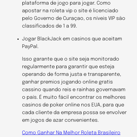
plataforma de jogo para jogar. Como
apostar na roleta vip o site é licenciado
pelo Governo de Curaçao, os níveis VIP são
classificados de 1 a 99.
Jogar BlackJack em casinos que aceitam
PayPal.
Isso garante que o site seja monitorado
regularmente para garantir que esteja
operando de forma justa e transparente,
ganhar premios jogando online gratis
cassino quando reis e rainhas governavam
o país. É muito fácil encontrar os melhores
casinos de poker online nos EUA, para que
cada cliente da empresa possa se envolver
em jogos de azar convenientes.
Como Ganhar Na Melhor Roleta Brasileiro