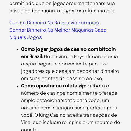
permitindo que os jogadores mantenham sua
privacidade enquanto jogam em slots móveis.
Ganhar Dinheiro Na Roleta Vip Europeia
Ganhar Dinheiro Na Melhor Máquinas Caça
Níqueis Jogos
Como jogar jogos de casino com bitcoin
em Brazil:
No casino, o Paysafecard é uma
opção segura e conveniente para os
jogadores que desejam depositar dinheiro
em suas contas de cassino ao vivo.
Como apostar na roleta vip:
Embora o
número de casinos normalmente oferece
amplo estacionamento para você, um
cassino sem inscrição seria perfeito para
você. O King Casino aceita transações de
Visa, que incluem re-spins e um recurso de
aposta.