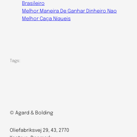
Brasileiro
Melhor Maneira De Ganhar Dinheiro Nao
Melhor Caça Níqueis
Tags:
© Agard & Bolding
Oliefabriksvej 29, 43, 2770