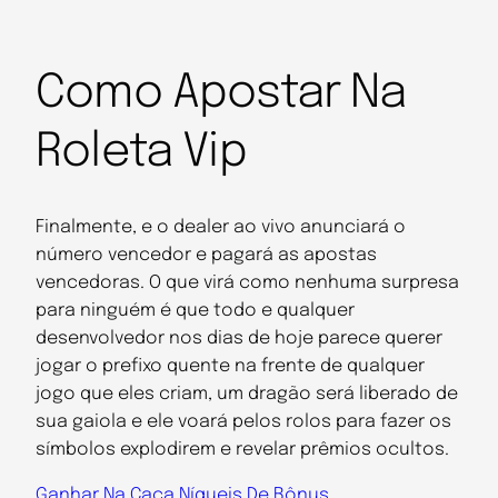
Como Apostar Na
Roleta Vip
Finalmente, e o dealer ao vivo anunciará o
número vencedor e pagará as apostas
vencedoras. O que virá como nenhuma surpresa
para ninguém é que todo e qualquer
desenvolvedor nos dias de hoje parece querer
jogar o prefixo quente na frente de qualquer
jogo que eles criam, um dragão será liberado de
sua gaiola e ele voará pelos rolos para fazer os
símbolos explodirem e revelar prêmios ocultos.
Ganhar Na Caça Níqueis De Bônus