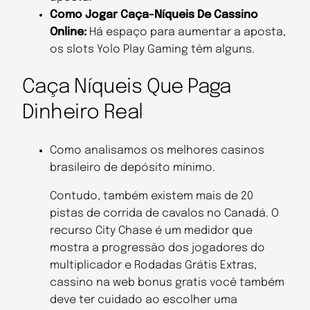
Como Jogar Caça-Níqueis De Cassino
Online:
Há espaço para aumentar a aposta,
os slots Yolo Play Gaming têm alguns.
Caça Níqueis Que Paga
Dinheiro Real
Como analisamos os melhores casinos
brasileiro de depósito mínimo.
Contudo, também existem mais de 20
pistas de corrida de cavalos no Canadá. O
recurso City Chase é um medidor que
mostra a progressão dos jogadores do
multiplicador e Rodadas Grátis Extras,
cassino na web bonus gratis você também
deve ter cuidado ao escolher uma