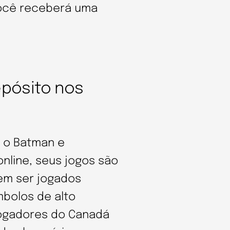
você receberá uma
epósito nos
o o Batman e
online, seus jogos são
em ser jogados
mbolos de alto
ogadores do Canadá