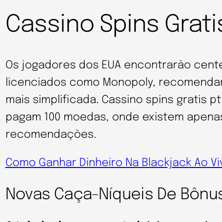
Cassino Spins Grati
Os jogadores dos EUA encontrarão cent
licenciados como Monopoly, recomenda
mais simplificada. Cassino spins gratis 
pagam 100 moedas, onde existem apena
recomendações.
Como Ganhar Dinheiro Na Blackjack Ao Vi
Novas Caça-Níqueis De Bônus