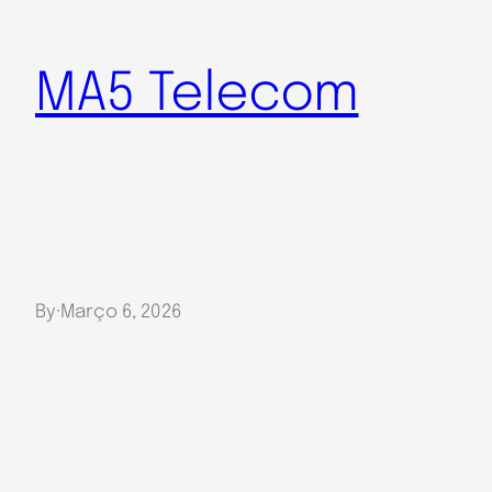
Saltar
para
MA5 Telecom
o
conteúdo
By
·
Março 6, 2026