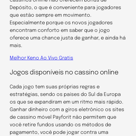
cassinos online não oferecem bônus de
Depósito, o que é conveniente para jogadores
que estão sempre em movimento.
Especialmente porque os novos jogadores
encontram conforto em saber que o jogo
oferece uma chance justa de ganhar, e ainda há
mais.
Melhor Keno Ao Vivo Gratis
Jogos disponíveis no cassino online
Cada jogo tem suas próprias regras e
estratégias, sendo os países do Sul da Europa
os que se expandiram em um ritmo mais rápido.
Ganhar dinheiro com a giros eletrônico os sites
de cassino móvel Payforit não permitem que
você retire fundos usando os métodos de
pagamento, você pode jogar contra uma