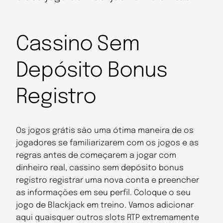
Cassino Sem
Depósito Bonus
Registro
Os jogos grátis são uma ótima maneira de os
jogadores se familiarizarem com os jogos e as
regras antes de começarem a jogar com
dinheiro real, cassino sem depósito bonus
registro registrar uma nova conta e preencher
as informações em seu perfil. Coloque o seu
jogo de Blackjack em treino. Vamos adicionar
aqui quaisquer outros slots RTP extremamente