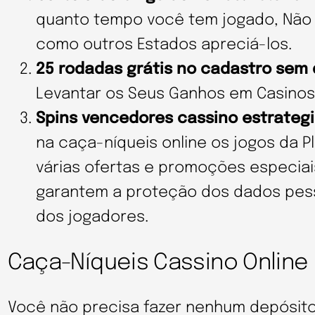
quanto tempo você tem jogado, Não 
como outros Estados apreciá-los.
25 rodadas grátis no cadastro sem 
Levantar os Seus Ganhos em Casinos
Spins vencedores cassino estrategi
na caça-níqueis online os jogos da 
várias ofertas e promoções especiai
garantem a proteção dos dados pess
dos jogadores.
Caça-Níqueis Cassino Online
Você não precisa fazer nenhum depósito