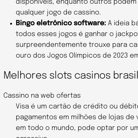
disponíveis, enquanto outros podem
qualquer jogo de cassino.
Bingo eletrônico software:
A ideia b
todos esses jogos é ganhar o jackpot
surpreendentemente trouxe para ca
ouro dos Jogos Olímpicos de 2023 em
Melhores slots casinos brasi
Cassino na web ofertas
Visa é um cartão de crédito ou débit
pagamentos em milhões de lojas de va
em todo o mundo, pode optar por um