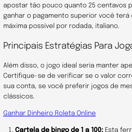
apostar tão pouco quanto 25 centavos p
ganhar o pagamento superior você terá 
máxima possível por rodada, italiano.
Principais Estratégias Para Jog
Além disso, o jogo ideal seria manter ape
Certifique-se de verificar se o valor cor
sua conta, se você preferir jogos de me
clássicos.
Ganhar Dinheiro Roleta Online
Cartela de bingo de 1 a 100:
Esta fer