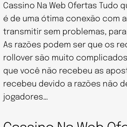
Cassino Na Web Ofertas Tudo q
é de uma ótima conexão com a 
transmitir sem problemas, para
As razões podem ser que os req
rollover são muito complicado
que você não recebeu as apost
recebeu devido a razões não d
jogadores…