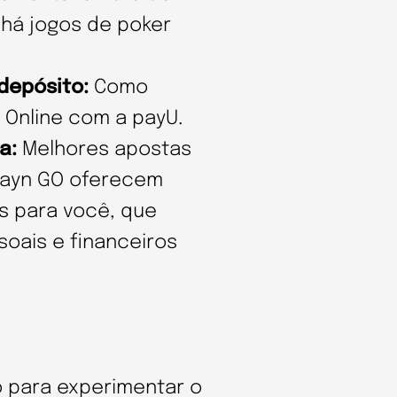
há jogos de poker
depósito:
Como
 Online com a payU.
a:
Melhores apostas
Playn GO oferecem
s para você, que
oais e financeiros
 para experimentar o