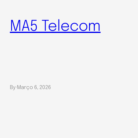
Saltar
para
MA5 Telecom
o
conteúdo
By
·
Março 6, 2026