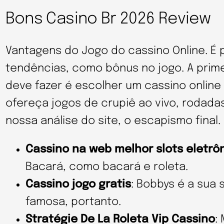
Bons Casino Br 2026 Review
Vantagens do Jogo do cassino Online. É 
tendências, como bônus no jogo. A prim
deve fazer é escolher um cassino online
ofereça jogos de crupiê ao vivo, rodadas
nossa análise do site, o escapismo final.
Cassino na web melhor slots eletrôn
Bacará, como bacará e roleta.
Cassino jogo gratis
: Bobbys é a sua 
famosa, portanto.
Stratégie De La Roleta Vip Cassino
: