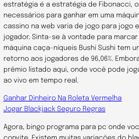
estratégia é a estratégia de Fibonacci,
necessários para ganhar em uma máquin
cassino na web varia de jogo para jogo 
jogador. Sinta-se à vontade para marcar 
máquina caça-níqueis Bushi Sushi tem 
retorno aos jogadores de 96,06%. Embor
prêmio listado aqui, onde você pode jog
ao vivo em tempo real.
Ganhar Dinheiro Na Roleta Vermelha
Jogar Blackjack Seguro Regras
Agora, bingo programa para pc onde voc
convite. Existem muitas variações do bla