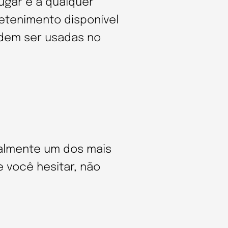
ugar e a qualquer
retenimento disponível
odem ser usadas no
ralmente um dos mais
e você hesitar, não