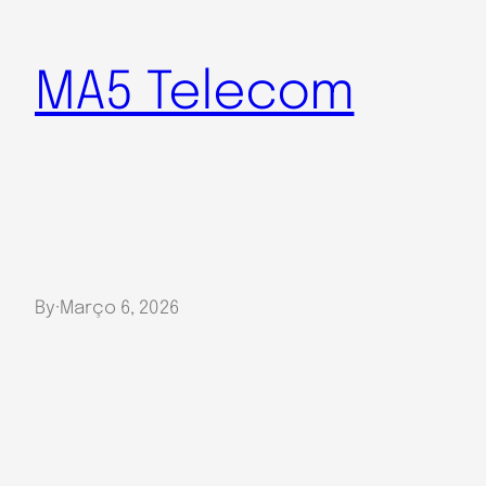
Saltar
para
MA5 Telecom
o
conteúdo
By
·
Março 6, 2026