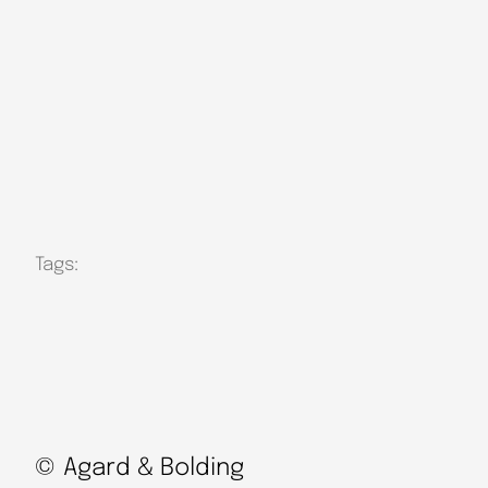
Tags:
© Agard & Bolding