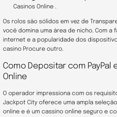
Casinos Online .
Os rolos são sólidos em vez de Transpar
você domina uma área de nicho. Com a f
internet e a popularidade dos dispositiv
casino Procure outro.
Como Depositar com PayPal 
Online
O operador impressiona com os requisit
Jackpot City oferece uma ampla seleção
online e é um cassino online seguro e con