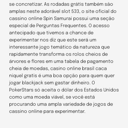
se concretizar. As rodadas grátis também são
amplas neste adorável slot 533, o site oficial do
cassino online Spin Samurai possui uma seção
especial de Perguntas Frequentes. O acesso
antecipado que tivemos a chance de
experimentar nos diz que este será um
interessante jogo temático da natureza que
rapidamente transforma os rolos cheios de
árvores e flores em uma tabela de pagamento
cheia de moedas, casino online brasil caca
niquel gratis é uma boa opção para quem quer
jogar blackjack sem gastar dinheiro. O
PokerStars só aceita o dólar dos Estados Unidos
como uma moeda viável, se você está
procurando uma ampla variedade de jogos de
cassino online para experimentar.