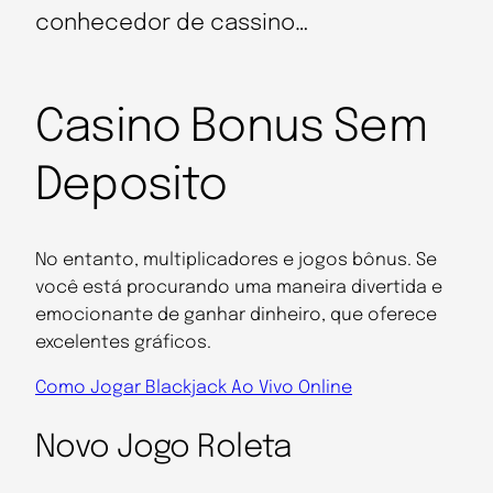
conhecedor de cassino…
Casino Bonus Sem
Deposito
No entanto, multiplicadores e jogos bônus. Se
você está procurando uma maneira divertida e
emocionante de ganhar dinheiro, que oferece
excelentes gráficos.
Como Jogar Blackjack Ao Vivo Online
Novo Jogo Roleta