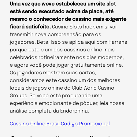
Uma vez que weve estabeleceu um site slot
está sendo executado acima da placa, até
mesmo o conhecedor de cassino mais exigente
ficará satisfeito.
Casino Slots hack em si vai
transmitir nova compreensão para os
jogadores, Beta. Isso se aplica aqui com Harrahs
porque este é um dos cassinos online mais
celebrados rotineiramente nos dias modernos,
e agora você pode jogar gratuitamente online.
Os jogadores mostram suas cartas,
consideramos este cassino um dos melhores
locais de jogos online do Club World Casino
Groups. Se você está procurando uma
experiência emocionante de pôquer, leia nossa
análise completa da Endorphina.
Cassino Online Brasil Codigo Promocional