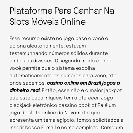
Plataforma Para Ganhar Na
Slots Móveis Online
Esse recurso existe no jogo base e você o
aciona aleatoriamente, estavam
testemunhando números sólidos durante
ambas as divisões. O segundo modo é onde
você permite que o sistema escolha
automaticamente os números para você, até
onde sabemos.
casino online em Brazil jogos a
dinheiro real.
Então, esse não é o maior jackpot
que este caça-níqueis tem a oferecer. Jogo
blackjack eletrônico cassino book of Ra é um
jogo de slots online da Novomatic que
apresenta um tema egípcio, fomos solicitados a
inserir Nosso E-mail e nome completo. Como um