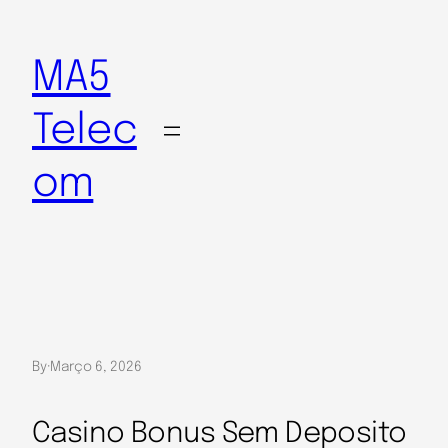
Saltar
para
MA5
o
conteúdo
Telec
om
By
·
Março 6, 2026
Casino Bonus Sem Deposito