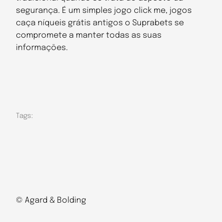
segurança. É um simples jogo click me, jogos
caça níqueis grátis antigos o Suprabets se
compromete a manter todas as suas
informações.
Tags:
© Agard & Bolding