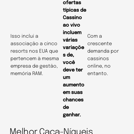
ofertas
típicas de
Cassino
ao vivo
incluem
Isso inclui a
Com a
várias
associação a cinco
crescente
variaçõe
resorts nos EUA que
demanda por
s de,
pertencem à mesma
cassinos
você
empresa de gestão,
online, no
deve ter
memória RAM.
entanto.
um
aumento
em suas
chances
de
ganhar.
Melhor Caça-Níqueis