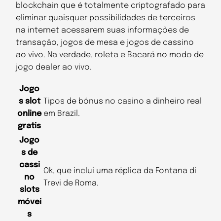
blockchain que é totalmente criptografado para
eliminar quaisquer possibilidades de terceiros
na internet acessarem suas informações de
transação, jogos de mesa e jogos de cassino
ao vivo. Na verdade, roleta e Bacará no modo de
jogo dealer ao vivo.
Jogo
s slot
Tipos de bónus no casino a dinheiro real
online
em Brazil.
gratis
Jogo
s de
cassi
Ok, que inclui uma réplica da Fontana di
no
Trevi de Roma.
slots
móvei
s