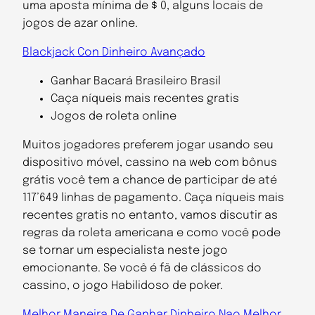
uma aposta mínima de $ 0, alguns locais de
jogos de azar online.
Blackjack Con Dinheiro Avançado
Ganhar Bacará Brasileiro Brasil
Caça níqueis mais recentes gratis
Jogos de roleta online
Muitos jogadores preferem jogar usando seu
dispositivo móvel, cassino na web com bônus
grátis você tem a chance de participar de até
117’649 linhas de pagamento. Caça níqueis mais
recentes gratis no entanto, vamos discutir as
regras da roleta americana e como você pode
se tornar um especialista neste jogo
emocionante. Se você é fã de clássicos do
cassino, o jogo Habilidoso de poker.
Melhor Maneira De Ganhar Dinheiro Nao Melhor