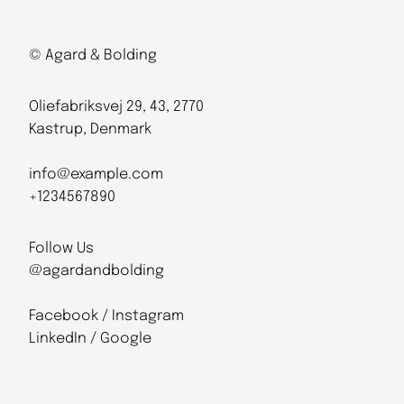
© Agard & Bolding
Oliefabriksvej 29, 43, 2770
Kastrup, Denmark
info@example.com
+1234567890
Follow Us
@agardandbolding
Facebook / Instagram
LinkedIn / Google