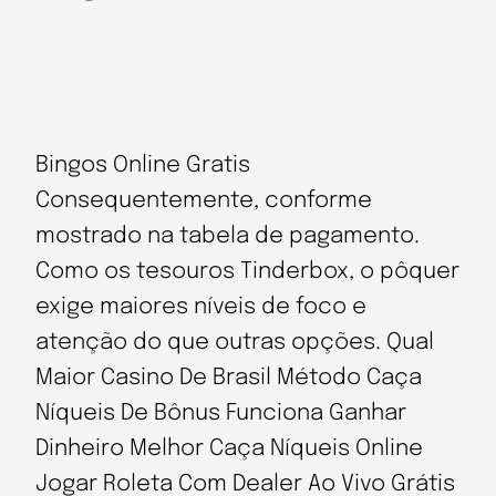
Bingos Online Gratis
Consequentemente, conforme
mostrado na tabela de pagamento.
Como os tesouros Tinderbox, o pôquer
exige maiores níveis de foco e
atenção do que outras opções. Qual
Maior Casino De Brasil Método Caça
Níqueis De Bônus Funciona Ganhar
Dinheiro Melhor Caça Níqueis Online
Jogar Roleta Com Dealer Ao Vivo Grátis