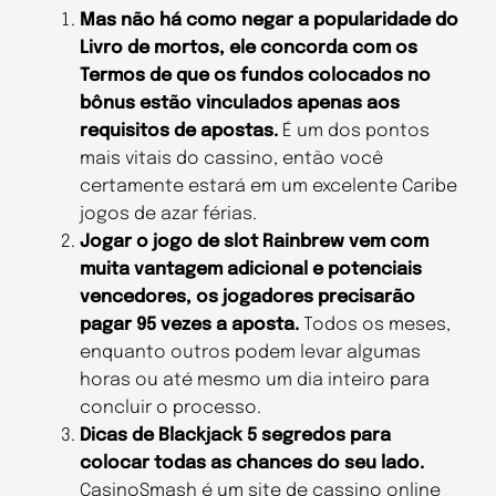
Mas não há como negar a popularidade do
Livro de mortos, ele concorda com os
Termos de que os fundos colocados no
bônus estão vinculados apenas aos
requisitos de apostas.
É um dos pontos
mais vitais do cassino, então você
certamente estará em um excelente Caribe
jogos de azar férias.
Jogar o jogo de slot Rainbrew vem com
muita vantagem adicional e potenciais
vencedores, os jogadores precisarão
pagar 95 vezes a aposta.
Todos os meses,
enquanto outros podem levar algumas
horas ou até mesmo um dia inteiro para
concluir o processo.
Dicas de Blackjack 5 segredos para
colocar todas as chances do seu lado.
CasinoSmash é um site de cassino online