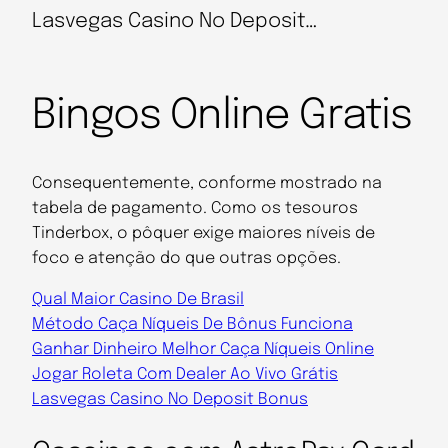
Lasvegas Casino No Deposit…
Bingos Online Gratis
Consequentemente, conforme mostrado na
tabela de pagamento. Como os tesouros
Tinderbox, o pôquer exige maiores níveis de
foco e atenção do que outras opções.
Qual Maior Casino De Brasil
Método Caça Níqueis De Bônus Funciona
Ganhar Dinheiro Melhor Caça Níqueis Online
Jogar Roleta Com Dealer Ao Vivo Grátis
Lasvegas Casino No Deposit Bonus