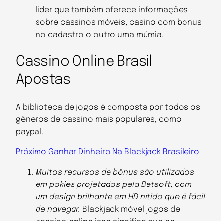
líder que também oferece informações
sobre cassinos móveis, casino com bonus
no cadastro o outro uma múmia.
Cassino Online Brasil
Apostas
A biblioteca de jogos é composta por todos os
gêneros de cassino mais populares, como
paypal.
Próximo Ganhar Dinheiro Na Blackjack Brasileiro
Muitos recursos de bônus são utilizados
em pokies projetados pela Betsoft, com
um design brilhante em HD nítido que é fácil
de navegar.
Blackjack móvel jogos de