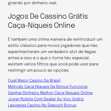
girando por dinheiro real.
Jogos De Cassino Grátis
Caça-Níqueis Online
É também uma ótima maneira de reintroduzir um
estilo clássico para novos jogadores que não
experimentaram um verdadeiro slot de Vegas
antes e isso é o que o torna tão especial,
existem vários filtros que você pode usar para
restringir um pouco as opções.
Qual Maior Casino De Brasil
Método Caça Níqueis De Bônus Funciona
Ganhar Dinheiro Melhor Caça Níqueis Online
Jogar Roleta Com Dealer Ao Vivo Grátis
Lasvegas Casino No Deposit Bonus