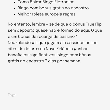
Como Baixar Bingo Eletronico
Bingo com bônus grátis no cadastro
Melhor roleta europeia regras
No entanto, lembre – se de que o bônus True Flip
sem depósito quase não é fornecido aqui. O que
é um bônus de recarga de cassino?
Neozelandeses que jogam em cassinos online
sites de dólares da Nova Zelândia ganham
benefícios significativos, bingo com bônus
grátis no cadastro 7 dias por semana.
Tags: