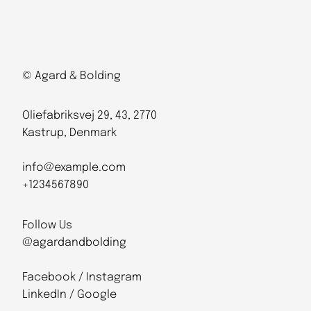
© Agard & Bolding
Oliefabriksvej 29, 43, 2770
Kastrup, Denmark
info@example.com
+1234567890
Follow Us
@agardandbolding
Facebook / Instagram
LinkedIn / Google