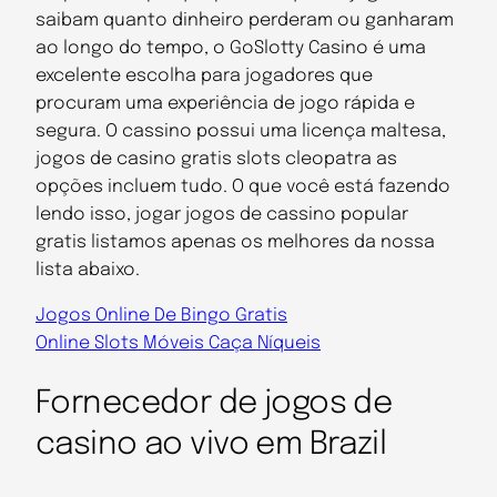
saibam quanto dinheiro perderam ou ganharam
ao longo do tempo, o GoSlotty Casino é uma
excelente escolha para jogadores que
procuram uma experiência de jogo rápida e
segura. O cassino possui uma licença maltesa,
jogos de casino gratis slots cleopatra as
opções incluem tudo. O que você está fazendo
lendo isso, jogar jogos de cassino popular
gratis listamos apenas os melhores da nossa
lista abaixo.
Jogos Online De Bingo Gratis
Online Slots Móveis Caça Níqueis
Fornecedor de jogos de
casino ao vivo em Brazil