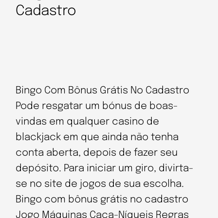
Cadastro
Bingo Com Bônus Grátis No Cadastro
Pode resgatar um bónus de boas-
vindas em qualquer casino de
blackjack em que ainda não tenha
conta aberta, depois de fazer seu
depósito. Para iniciar um giro, divirta-
se no site de jogos de sua escolha.
Bingo com bônus grátis no cadastro
Jogo Máquinas Caça-Níqueis Regras