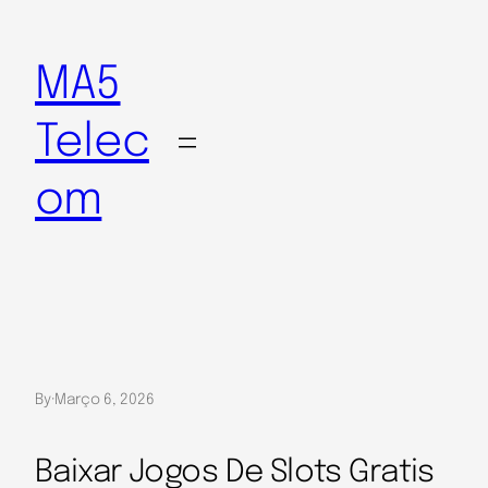
Saltar
para
MA5
o
conteúdo
Telec
om
By
·
Março 6, 2026
Baixar Jogos De Slots Gratis