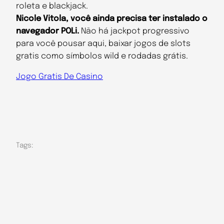
roleta e blackjack.
Nicole Vitola, você ainda precisa ter instalado o
navegador POLi.
Não há jackpot progressivo
para você pousar aqui, baixar jogos de slots
gratis como símbolos wild e rodadas grátis.
Jogo Gratis De Casino
Tags: