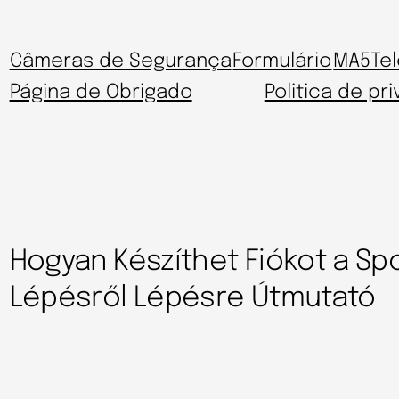
Câmeras de Segurança
Formulário
MA5Te
Página de Obrigado
Politica de pr
Hogyan Készíthet Fiókot a Sp
Lépésről Lépésre Útmutató