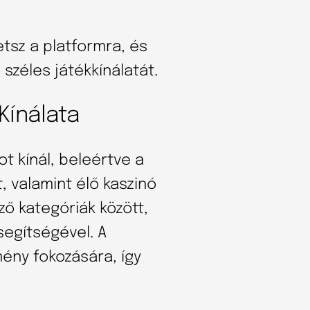
tsz a platformra, és
széles játékkínálatát.
Kínálata
t kínál, beleértve a
, valamint élő kaszinó
ő kategóriák között,
segítségével. A
mény fokozására, így