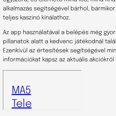
alkalmazás segítségével bárhol, bármikor
teljes kaszinó kínálathoz.
Az app használatával a belépés még gyors
pillanatok alatt a kedvenc játékodnál tal
Ezenkívül az értesítések segítségével mi
információkat kapsz az aktuális akciókról 