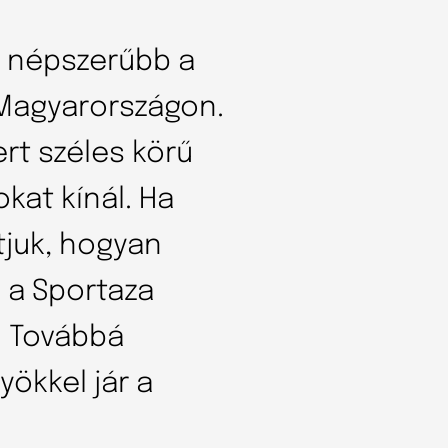
e népszerűbb a
Magyarországon.
ert széles körű
kat kínál. Ha
tjuk, hogyan
e a Sportaza
. Továbbá
ökkel jár a