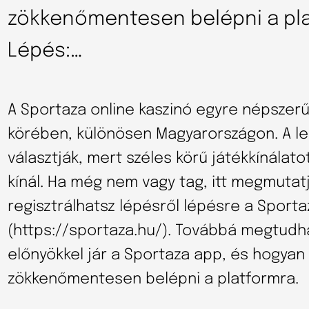
zökkenőmentesen belépni a pla
Lépés:…
A Sportaza online kaszinó egyre népszer
körében, különösen Magyarországon. A l
választják, mert széles körű játékkínálat
kínál. Ha még nem vagy tag, itt megmutat
regisztrálhatsz lépésről lépésre a Sporta
(https://sportaza.hu/). Továbbá megtudh
előnyökkel jár a Sportaza app, és hogyan
zökkenőmentesen belépni a platformra.