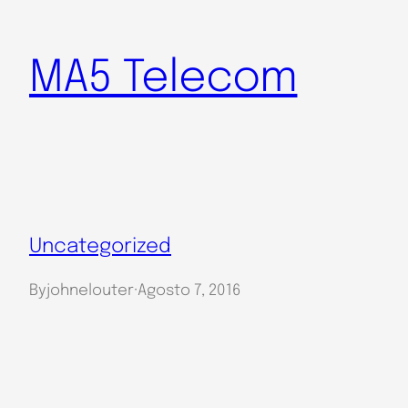
Saltar
para
MA5 Telecom
o
conteúdo
Uncategorized
By
johnelouter
·
Agosto 7, 2016