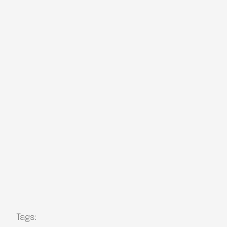
Tags: