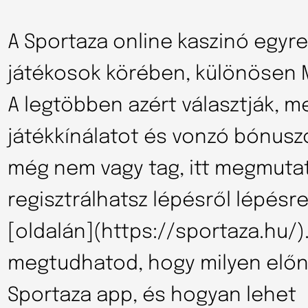
A Sportaza online kaszinó egyr
játékosok körében, különösen 
A legtöbben azért választják, m
játékkínálatot és vonzó bónuszo
még nem vagy tag, itt megmuta
regisztrálhatsz lépésről lépésr
[oldalán](https://sportaza.hu/)
megtudhatod, hogy milyen előny
Sportaza app, és hogyan lehet