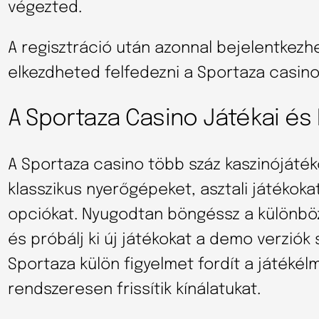
végezted.
A regisztráció után azonnal bejelentkezhe
elkezdheted felfedezni a Sportaza casino 
A Sportaza Casino Játékai és 
A Sportaza casino több száz kaszinójátéko
klasszikus nyerőgépeket, asztali játékokat
opciókat. Nyugodtan böngéssz a különböz
és próbálj ki új játékokat a demo verziók 
Sportaza külön figyelmet fordít a játékél
rendszeresen frissítik kínálatukat.