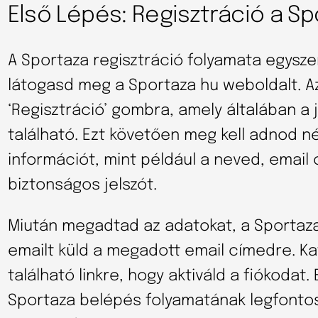
Első Lépés: Regisztráció a Sp
A Sportaza regisztráció folyamata egyszer
látogasd meg a Sportaza hu weboldalt. Az
‘Regisztráció’ gombra, amely általában a
található. Ezt követően meg kell adnod n
információt, mint például a neved, email 
biztonságos jelszót.
Miután megadtad az adatokat, a Sportaz
emailt küld a megadott email címedre. Ka
található linkre, hogy aktiváld a fiókodat.
Sportaza belépés folyamatának legfontos